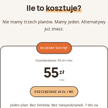
Ile to
kosztuje?
Nie mamy trzech planów. Mamy jeden. Alternatywy
już znasz.
WCZESNY DOSTĘP
Standardowo 79 zł / mc
55
zł
/ mc
OSZCZĘDZASZ 24 ZŁ / MC
Jeden plan. Bez limitów. Bez niespodzianek. 7 dni za