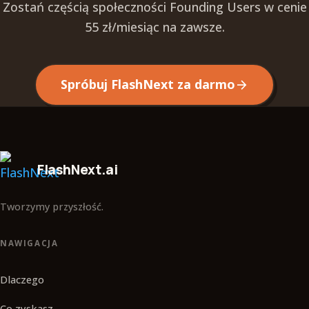
Zostań częścią społeczności Founding Users w cenie
55 zł/miesiąc na zawsze.
Spróbuj FlashNext za darmo
arrow_forward
FlashNext.ai
Tworzymy przyszłość.
NAWIGACJA
Dlaczego
Co zyskasz