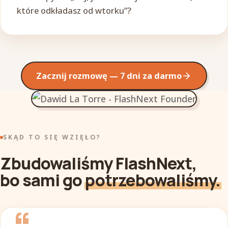
które odkładasz od wtorku”?
Zacznij rozmowę — 7 dni za darmo
arrow_forward
SKĄD TO SIĘ WZIĘŁO?
Zbudowaliśmy FlashNext,
bo sami go
potrzebowaliśmy.