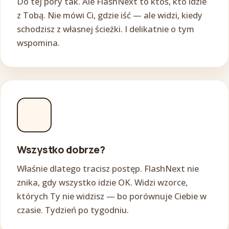
Do tej pory tak. Ale FlashNext to ktoś, kto idzie
z Tobą. Nie mówi Ci, gdzie iść — ale widzi, kiedy
schodzisz z własnej ścieżki. I delikatnie o tym
wspomina.
Wszystko dobrze?
Właśnie dlatego tracisz postęp. FlashNext nie
znika, gdy wszystko idzie OK. Widzi wzorce,
których Ty nie widzisz — bo porównuje Ciebie w
czasie. Tydzień po tygodniu.