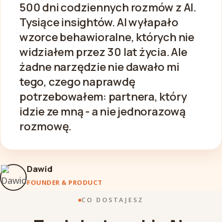
500 dni codziennych rozmów z AI.
Tysiące insightów. AI wyłapało
wzorce behawioralne, których nie
widziałem przez 30 lat życia. Ale
żadne narzędzie nie dawało mi
tego, czego naprawdę
potrzebowałem: partnera, który
idzie ze mną - a nie jednorazową
rozmowę.
Dawid
FOUNDER & PRODUCT
CO DOSTAJESZ