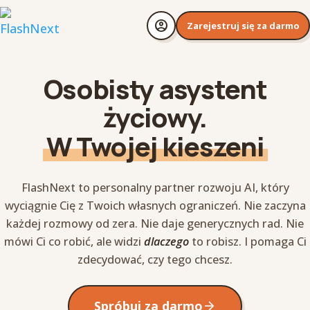
account_circle
Zarejestruj się za darmo
Osobisty asystent
życiowy.
W Twojej kieszeni
FlashNext to personalny partner rozwoju AI, który
wyciągnie Cię z Twoich własnych ograniczeń. Nie zaczyna
każdej rozmowy od zera. Nie daje generycznych rad. Nie
mówi Ci co robić, ale widzi
dlaczego
to robisz. I pomaga Ci
zdecydować, czy tego chcesz.
Spróbuj za darmo
arrow_forward