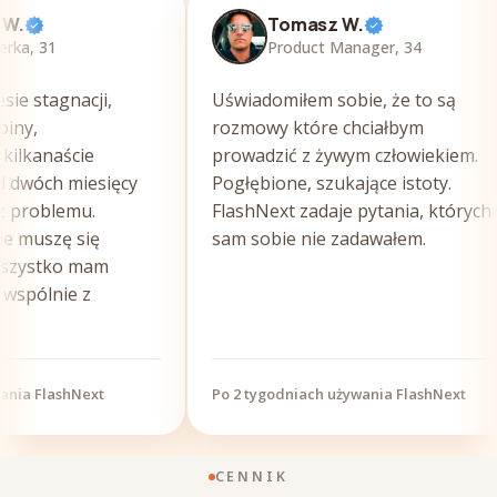
Tomasz W.
 31
Product Manager, 34
tagnacji,
Uświadomiłem sobie, że to są
rozmowy które chciałbym
anaście
prowadzić z żywym człowiekiem.
óch miesięcy
Pogłębione, szukające istoty.
oblemu.
FlashNext zadaje pytania, których
uszę się
sam sobie nie zadawałem.
stko mam
lnie z
FlashNext
Po 2 tygodniach używania FlashNext
CENNIK